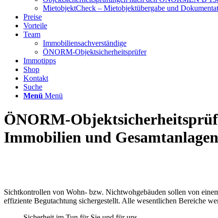
MietobjektCheck – Mietobjektübergabe und Dokumentat
Preise
Vorteile
Team
Immobiliensachverständige
ÖNORM-Objektsicherheitsprüfer
Immotipps
Shop
Kontakt
Suche
Menü
Menü
ÖNORM-Objektsicherheitsprü
Immobilien und Gesamtanlage
Sichtkontrollen von Wohn- bzw. Nichtwohgebäuden sollen von einem 
effiziente Begutachtung sichergestellt. Alle wesentlichen Bereiche we
Sicherheit im Tun für Sie und für uns