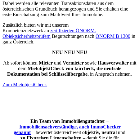
Dabei werden alle relevanten Transaktionsdaten aus dem
österreichischen Grundbuch herangezogen und Sie erhalten eine
erste Einschätzung zum Marktwert Ihrer Immobilie.
Zusätzlich bieten wir mit unserem
Kompetenznetzwerk an
zertifizierten ÖNORM-
Objektsicherheitsprüfern
Begutachtungen nach
ÖNORM B 1300
in
ganz Österreich.
NEU NEU NEU
Ab sofort können
Mieter
und
Vermieter
sowie
Hausverwalter
mit
dem
MietobjektCheck von faircheck, die neutrale
Dokumentation bei Schlüsselübergabe,
in Anspruch nehmen.
Zum MietobjektCheck
Was kostet die objektive und österreichweite Bewertung
Immobilienkäufer und -verkäufer?
Eine Ersteinschätzung gefällig? Hier geht’s zur Quick-Bewertung!
Ein Team von Immobiliengutachter
–
Immobiliensachverständige, auch ImmoChecker
genannt
– bewertet österreichweit
objektiv, neutral
und
zu Fixpreisen Liegenschaften
– damit Sie die für