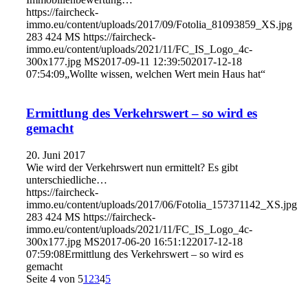
https://faircheck-
immo.eu/content/uploads/2017/09/Fotolia_81093859_XS.jpg
283
424
MS
https://faircheck-
immo.eu/content/uploads/2021/11/FC_IS_Logo_4c-
300x177.jpg
MS
2017-09-11 12:39:50
2017-12-18
07:54:09
„Wollte wissen, welchen Wert mein Haus hat“
Ermittlung des Verkehrswert – so wird es
gemacht
20. Juni 2017
Wie wird der Verkehrswert nun ermittelt? Es gibt
unterschiedliche…
https://faircheck-
immo.eu/content/uploads/2017/06/Fotolia_157371142_XS.jpg
283
424
MS
https://faircheck-
immo.eu/content/uploads/2021/11/FC_IS_Logo_4c-
300x177.jpg
MS
2017-06-20 16:51:12
2017-12-18
07:59:08
Ermittlung des Verkehrswert – so wird es
gemacht
Seite 4 von 5
1
2
3
4
5